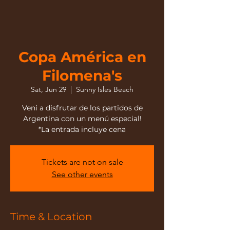
Copa América en
Filomena's
Sat, Jun 29
  |  
Sunny Isles Beach
Veni a disfrutar de los partidos de
Argentina con un menú especial!
*La entrada incluye cena
Tickets are not on sale
See other events
Time & Location