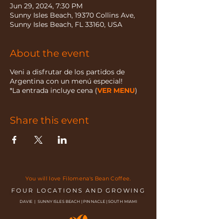
Jun 29, 2024, 7:30 PM
Sunny Isles Beach, 19370 Collins Ave,
Sunny Isles Beach, FL 33160, USA
About the event
Veni a disfrutar de los partidos de
Argentina con un menú especial!
*La entrada incluye cena (
VER MENU
)
Share this event
You will love Filomena's Bean Coffee.
FOUR LOCATIONS AND GROWING
DAVIE | SUNNY ISLES BEACH | PINNACLE | SOUTH MIAMI